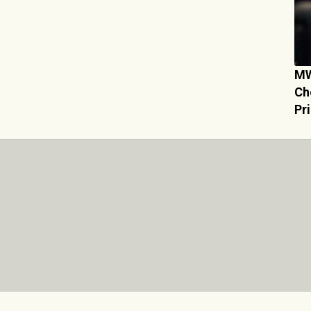
MW
Ch
Pr