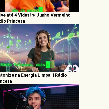
lve até 4 Vidas! ✨ Junho Vermelho
dio Princesa
tonize na Energia Limpa! | Rádio
incesa