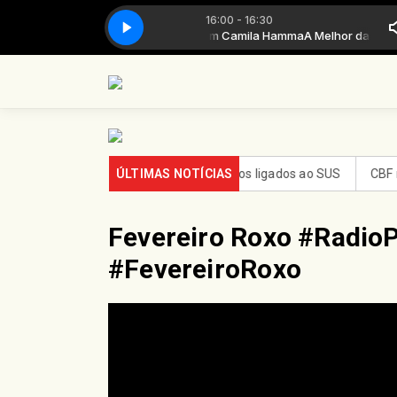
16:00 - 16:30
A Melhor da Hora com Camila Hamma
A Melhor da Hora 
uso do FGTS em hospitais filantrópicos ligados ao SUS
ÚLTIMAS NOTÍCIAS
CBF reforç
Fevereiro Roxo #Radio
#FevereiroRoxo