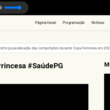
com Camila Hamma
Página Inicial
Programação
Notícias
a paralisação das competições durante Copa Feminina em 2027
M
Princesa #SaúdePG