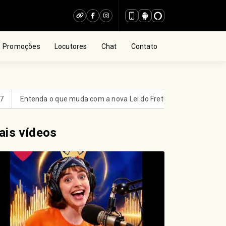
Promoções
Locutores
Chat
Contato
Entenda o que muda com a nova Lei do Frete
Lei prorroga uso do
ais vídeos