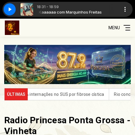
18:31 - 18:59
reitas
A Voz do Brasil
MúsiKaaaaaa com Marquinhos Freitas
MENU
 internações no SUS por fibrose cística
ÚLTIMAS
Rio concentra quase um
Radio Princesa Ponta Grossa -
Vinheta