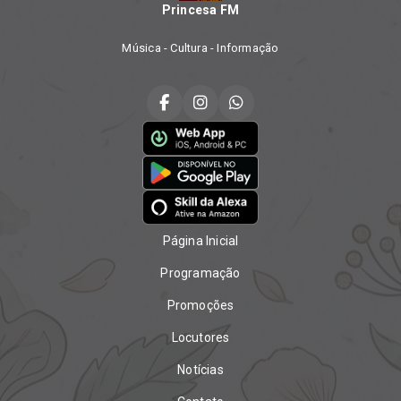
Princesa FM
Música - Cultura - Informação
Página Inicial
Programação
Promoções
Locutores
Notícias