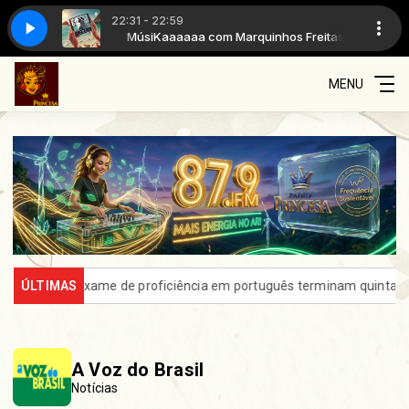
22:31 - 22:59
uinhos Freitas
MúsiKaaaaaa com Marquinhos Freitas
MENU
s para exame de proficiência em português terminam quinta
ÚLTIMAS
Prou
A Voz do Brasil
Notícias