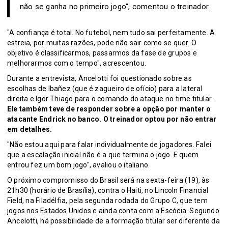
não se ganha no primeiro jogo", comentou o treinador.
"A confiança é total. No futebol, nem tudo sai perfeitamente. A
estreia, por muitas razões, pode não sair como se quer. O
objetivo é classificarmos, passarmos da fase de grupos e
melhorarmos com o tempo", acrescentou.
Durante a entrevista, Ancelotti foi questionado sobre as
escolhas de Ibañez (que é zagueiro de ofício) para a lateral
direita e Igor Thiago para o comando do ataque no time titular.
Ele também teve de responder sobre a opção por manter o
atacante Endrick no banco. O treinador optou por não entrar
em detalhes.
"Não estou aqui para falar individualmente de jogadores. Falei
que a escalação inicial não é a que termina o jogo. E quem
entrou fez um bom jogo", avaliou o italiano.
O próximo compromisso do Brasil será na sexta-feira (19), às
21h30 (horário de Brasília), contra o Haiti, no Lincoln Financial
Field, na Filadélfia, pela segunda rodada do Grupo C, que tem
jogos nos Estados Unidos e ainda conta com a Escócia. Segundo
Ancelotti, há possibilidade de a formação titular ser diferente da