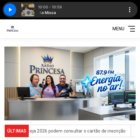
10:00 - 10:59
a
Santa Missa
MENU
cceja 2026 podem consultar o cartão de inscrição
ÚLTIMAS
Estado de Sã