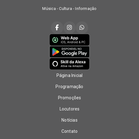
Música - Cultura - Informação
Página Inicial
Programação
Promoções
Locutores
Notícias
Contato