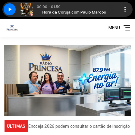
00:00 - 01:59
lo Marcos
Hora da Coruja com Paulo Marcos
MENU
 do Encceja 2026 podem consultar o cartão de inscrição
ÚLTIMAS
Estado 